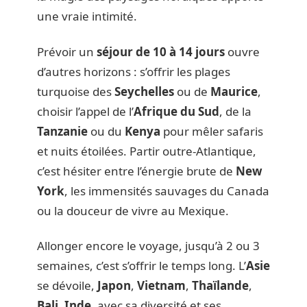
une vraie intimité.
Prévoir un
séjour de 10 à 14 jours
ouvre
d’autres horizons : s’offrir les plages
turquoise des
Seychelles
ou de
Maurice
,
choisir l’appel de l’
Afrique du Sud
, de la
Tanzanie
ou du
Kenya
pour mêler safaris
et nuits étoilées. Partir outre-Atlantique,
c’est hésiter entre l’énergie brute de
New
York
, les immensités sauvages du Canada
ou la douceur de vivre au Mexique.
Allonger encore le voyage, jusqu’à 2 ou 3
semaines, c’est s’offrir le temps long. L’
Asie
se dévoile,
Japon
,
Vietnam
,
Thaïlande
,
Bali
,
Inde
, avec sa diversité et ses