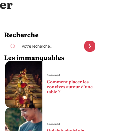
er
Recherche
Les immanquables
3 min read
Comment placer les
convives autour d’une
table ?
4 min read
Qui doit choisir la