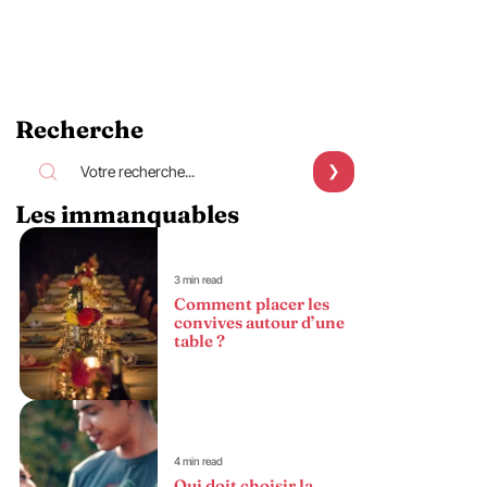
Recherche
Les immanquables
3 min read
Comment placer les
convives autour d’une
table ?
4 min read
Qui doit choisir la